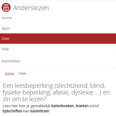
Anderslezen
Home
Apps
Over
Help
Aanmelden
Home
Over
Een leesbeperking (slechtziend, blind,
fysieke beperking, afasie, dyslexie ...) en
zin om te lezen?
Lees hier hoe je gemakkelijk
luisterboeken
,
kranten
en/of
tijdschriften
kan
luisterlezen