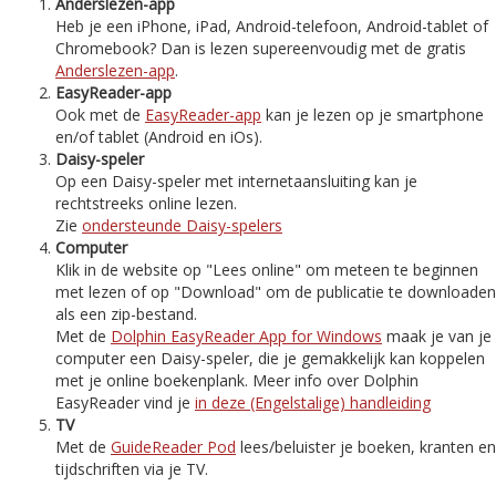
Anderslezen-app
Heb je een iPhone, iPad, Android-telefoon, Android-tablet of
Chromebook? Dan is lezen supereenvoudig met de gratis
Anderslezen-app
.
EasyReader-app
Ook met de
EasyReader-app
kan je lezen op je smartphone
en/of tablet (Android en iOs).
Daisy-speler
Op een Daisy-speler met internetaansluiting kan je
rechtstreeks online lezen.
Zie
ondersteunde Daisy-spelers
Computer
Klik in de website op "Lees online" om meteen te beginnen
met lezen of op "Download" om de publicatie te downloaden
als een zip-bestand.
Met de
Dolphin EasyReader App for Windows
maak je van je
computer een Daisy-speler, die je gemakkelijk kan koppelen
met je online boekenplank. Meer info over Dolphin
EasyReader vind je
in deze (Engelstalige) handleiding
TV
Met de
GuideReader Pod
lees/beluister je boeken, kranten en
tijdschriften via je TV.