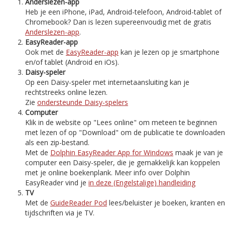
Anderslezen-app
Heb je een iPhone, iPad, Android-telefoon, Android-tablet of
Chromebook? Dan is lezen supereenvoudig met de gratis
Anderslezen-app
.
EasyReader-app
Ook met de
EasyReader-app
kan je lezen op je smartphone
en/of tablet (Android en iOs).
Daisy-speler
Op een Daisy-speler met internetaansluiting kan je
rechtstreeks online lezen.
Zie
ondersteunde Daisy-spelers
Computer
Klik in de website op "Lees online" om meteen te beginnen
met lezen of op "Download" om de publicatie te downloaden
als een zip-bestand.
Met de
Dolphin EasyReader App for Windows
maak je van je
computer een Daisy-speler, die je gemakkelijk kan koppelen
met je online boekenplank. Meer info over Dolphin
EasyReader vind je
in deze (Engelstalige) handleiding
TV
Met de
GuideReader Pod
lees/beluister je boeken, kranten en
tijdschriften via je TV.