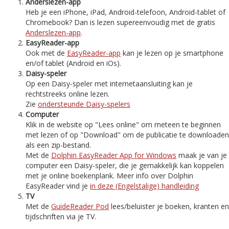
Anderslezen-app
Heb je een iPhone, iPad, Android-telefoon, Android-tablet of
Chromebook? Dan is lezen supereenvoudig met de gratis
Anderslezen-app
.
EasyReader-app
Ook met de
EasyReader-app
kan je lezen op je smartphone
en/of tablet (Android en iOs).
Daisy-speler
Op een Daisy-speler met internetaansluiting kan je
rechtstreeks online lezen.
Zie
ondersteunde Daisy-spelers
Computer
Klik in de website op "Lees online" om meteen te beginnen
met lezen of op "Download" om de publicatie te downloaden
als een zip-bestand.
Met de
Dolphin EasyReader App for Windows
maak je van je
computer een Daisy-speler, die je gemakkelijk kan koppelen
met je online boekenplank. Meer info over Dolphin
EasyReader vind je
in deze (Engelstalige) handleiding
TV
Met de
GuideReader Pod
lees/beluister je boeken, kranten en
tijdschriften via je TV.