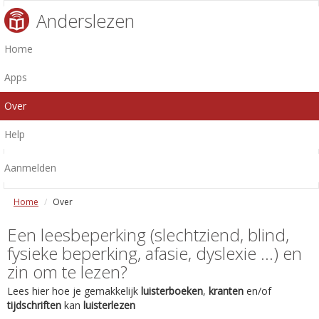
Anderslezen
Home
Apps
Over
Help
Aanmelden
Home
Over
Een leesbeperking (slechtziend, blind,
fysieke beperking, afasie, dyslexie ...) en
zin om te lezen?
Lees hier hoe je gemakkelijk
luisterboeken
,
kranten
en/of
tijdschriften
kan
luisterlezen