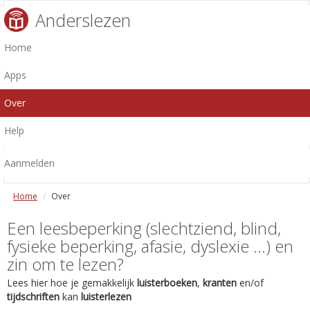
Anderslezen
Home
Apps
Over
Help
Aanmelden
Home
Over
Een leesbeperking (slechtziend, blind,
fysieke beperking, afasie, dyslexie ...) en
zin om te lezen?
Lees hier hoe je gemakkelijk
luisterboeken
,
kranten
en/of
tijdschriften
kan
luisterlezen