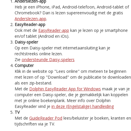
Anderslezen-app
Heb je een iPhone, iPad, Android-telefoon, Android-tablet of
Chromebook? Dan is lezen supereenvoudig met de gratis
Anderslezen-app
.
EasyReader-app
Ook met de
EasyReader-app
kan je lezen op je smartphone
en/of tablet (Android en iOs).
Daisy-speler
Op een Daisy-speler met internetaansluiting kan je
rechtstreeks online lezen.
Zie
ondersteunde Daisy-spelers
Computer
Klik in de website op "Lees online" om meteen te beginnen
met lezen of op "Download" om de publicatie te downloaden
als een zip-bestand.
Met de
Dolphin EasyReader App for Windows
maak je van je
computer een Daisy-speler, die je gemakkelijk kan koppelen
met je online boekenplank. Meer info over Dolphin
EasyReader vind je
in deze (Engelstalige) handleiding
TV
Met de
GuideReader Pod
lees/beluister je boeken, kranten en
tijdschriften via je TV.