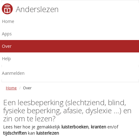
Anderslezen
Home
Apps
Over
Help
Aanmelden
Home
Over
Een leesbeperking (slechtziend, blind,
fysieke beperking, afasie, dyslexie ...) en
zin om te lezen?
Lees hier hoe je gemakkelijk
luisterboeken
,
kranten
en/of
tijdschriften
kan
luisterlezen