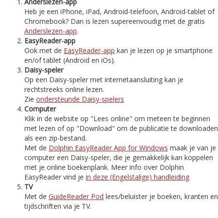
Anderslezen-app
Heb je een iPhone, iPad, Android-telefoon, Android-tablet of
Chromebook? Dan is lezen supereenvoudig met de gratis
Anderslezen-app
.
EasyReader-app
Ook met de
EasyReader-app
kan je lezen op je smartphone
en/of tablet (Android en iOs).
Daisy-speler
Op een Daisy-speler met internetaansluiting kan je
rechtstreeks online lezen.
Zie
ondersteunde Daisy-spelers
Computer
Klik in de website op "Lees online" om meteen te beginnen
met lezen of op "Download" om de publicatie te downloaden
als een zip-bestand.
Met de
Dolphin EasyReader App for Windows
maak je van je
computer een Daisy-speler, die je gemakkelijk kan koppelen
met je online boekenplank. Meer info over Dolphin
EasyReader vind je
in deze (Engelstalige) handleiding
TV
Met de
GuideReader Pod
lees/beluister je boeken, kranten en
tijdschriften via je TV.