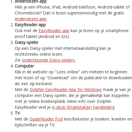
Anderslezen-app
Heb je een iPhone, iPad, Android-telefoon, Android-tablet of
Chromebook? Dan is lezen supereenvoudig met de gratis
Anderslezen-app
.
EasyReader-app
Ook met de
EasyReader-app
kan je lezen op je smartphone
en/of tablet (Android en iOs).
Daisy-speler
Op een Daisy-speler met internetaansluiting kan je
rechtstreeks online lezen.
Zie
ondersteunde Daisy-spelers
Computer
Klik in de website op "Lees online" om meteen te beginnen
met lezen of op "Download" om de publicatie te downloaden
als een zip-bestand.
Met de
Dolphin EasyReader App for Windows
maak je van je
computer een Daisy-speler, die je gemakkelijk kan koppelen
met je online boekenplank. Meer info over Dolphin
EasyReader vind je
in deze (Engelstalige) handleiding
TV
Met de
GuideReader Pod
lees/beluister je boeken, kranten en
tijdschriften via je TV.