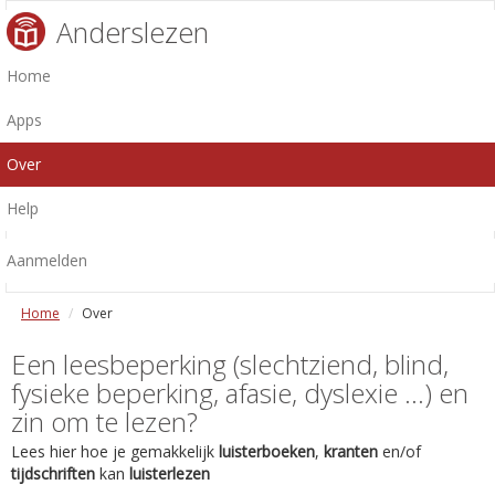
Anderslezen
Home
Apps
Over
Help
Aanmelden
Home
Over
Een leesbeperking (slechtziend, blind,
fysieke beperking, afasie, dyslexie ...) en
zin om te lezen?
Lees hier hoe je gemakkelijk
luisterboeken
,
kranten
en/of
tijdschriften
kan
luisterlezen