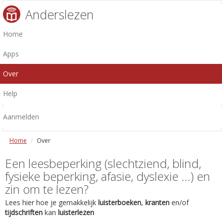
Anderslezen
Home
Apps
Over
Help
Aanmelden
Home
Over
Een leesbeperking (slechtziend, blind,
fysieke beperking, afasie, dyslexie ...) en
zin om te lezen?
Lees hier hoe je gemakkelijk
luisterboeken
,
kranten
en/of
tijdschriften
kan
luisterlezen