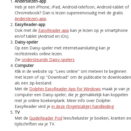
Anderslezen-app
Heb je een iPhone, iPad, Android-telefoon, Android-tablet of
Chromebook? Dan is lezen supereenvoudig met de gratis
Anderslezen-app
.
EasyReader-app
Ook met de
EasyReader-app
kan je lezen op je smartphone
en/of tablet (Android en iOs).
Daisy-speler
Op een Daisy-speler met internetaansluiting kan je
rechtstreeks online lezen.
Zie
ondersteunde Daisy-spelers
Computer
Klik in de website op "Lees online" om meteen te beginnen
met lezen of op "Download" om de publicatie te downloaden
als een zip-bestand.
Met de
Dolphin EasyReader App for Windows
maak je van je
computer een Daisy-speler, die je gemakkelijk kan koppelen
met je online boekenplank. Meer info over Dolphin
EasyReader vind je
in deze (Engelstalige) handleiding
TV
Met de
GuideReader Pod
lees/beluister je boeken, kranten en
tijdschriften via je TV.