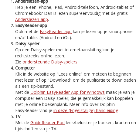
Anderslezen-app
Heb je een iPhone, iPad, Android-telefoon, Android-tablet of
Chromebook? Dan is lezen supereenvoudig met de gratis
Anderslezen-app
.
EasyReader-app
Ook met de
EasyReader-app
kan je lezen op je smartphone
en/of tablet (Android en iOs).
Daisy-speler
Op een Daisy-speler met internetaansluiting kan je
rechtstreeks online lezen.
Zie
ondersteunde Daisy-spelers
Computer
Klik in de website op "Lees online" om meteen te beginnen
met lezen of op "Download" om de publicatie te downloaden
als een zip-bestand.
Met de
Dolphin EasyReader App for Windows
maak je van je
computer een Daisy-speler, die je gemakkelijk kan koppelen
met je online boekenplank. Meer info over Dolphin
EasyReader vind je
in deze (Engelstalige) handleiding
TV
Met de
GuideReader Pod
lees/beluister je boeken, kranten en
tijdschriften via je TV.