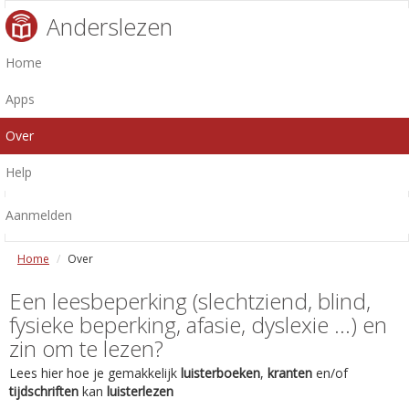
Anderslezen
Home
Apps
Over
Help
Aanmelden
Home
Over
Een leesbeperking (slechtziend, blind,
fysieke beperking, afasie, dyslexie ...) en
zin om te lezen?
Lees hier hoe je gemakkelijk
luisterboeken
,
kranten
en/of
tijdschriften
kan
luisterlezen