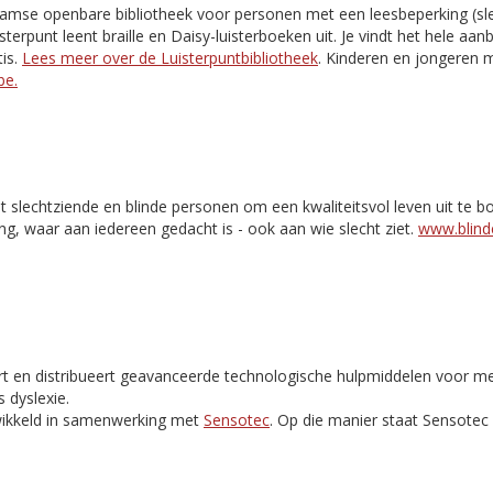
aamse openbare bibliotheek voor personen met een leesbeperking (slec
isterpunt leent braille en Daisy-luisterboeken uit. Je vindt het hele aa
is.
Lees meer over de Luisterpuntbibliotheek
. Kinderen en jongeren m
be.
t slechtziende en blinde personen om een kwaliteitsvol leven uit te 
ng, waar aan iedereen gedacht is - ook aan wie slecht ziet.
www.blinde
rt en distribueert geavanceerde technologische hulpmiddelen voor m
 dyslexie.
ikkeld in samenwerking met
Sensotec
. Op die manier staat Sensote