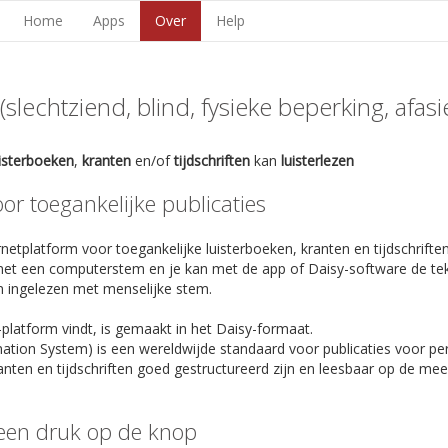
Home
Apps
Over
Help
lechtziend, blind, fysieke beperking, afasie,
uisterboeken
,
kranten
en/of
tijdschriften
kan
luisterlezen
r toegankelijke publicaties
netplatform voor toegankelijke luisterboeken, kranten en tijdschriften
et een computerstem en je kan met de app of Daisy-software de te
n ingelezen met menselijke stem.
-platform vindt, is gemaakt in het Daisy-formaat.
rmation System) is een wereldwijde standaard voor publicaties voor p
anten en tijdschriften goed gestructureerd zijn en leesbaar op de m
een druk op de knop