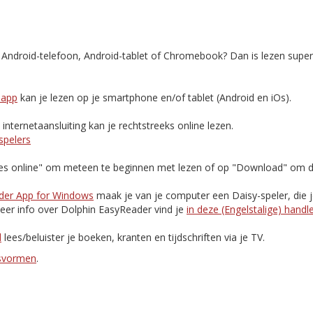
, Android-telefoon, Android-tablet of Chromebook? Dan is lezen supe
-app
kan je lezen op je smartphone en/of tablet (Android en iOs).
nternetaansluiting kan je rechtstreeks online lezen.
spelers
Lees online" om meteen te beginnen met lezen of op "Download" om d
der App for Windows
maak je van je computer een Daisy-speler, die 
eer info over Dolphin EasyReader vind je
in deze (Engelstalige) handl
d
lees/beluister je boeken, kranten en tijdschriften via je TV.
esvormen
.