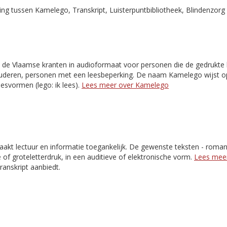
g tussen Kamelego, Transkript, Luisterpuntbibliotheek, Blindenzorg 
 de Vlaamse kranten in audioformaat voor personen die de gedrukte k
 ouderen, personen met een leesbeperking. De naam Kamelego wijst o
esvormen (lego: ik lees).
Lees meer over Kamelego
akt lectuur en informatie toegankelijk. De gewenste teksten - romans,
e of groteletterdruk, in een auditieve of elektronische vorm.
Lees meer
Transkript aanbiedt.