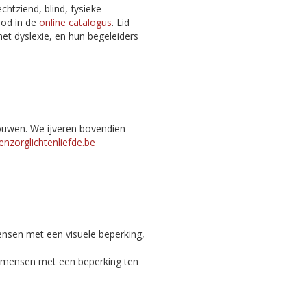
htziend, blind, fysieke
nbod in de
online catalogus
. Lid
et dyslexie, en hun begeleiders
bouwen. We ijveren bovendien
nzorglichtenliefde.be
ensen met een visuele beperking,
c mensen met een beperking ten