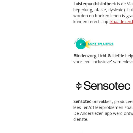
Luisterpuntbibliotheek
is de Vl
beperking, afasie, dyslexie). Lu
worden en boeken lenen is grat
kunnen terecht op
ikhaatlezen.
Blindenzorg Licht & Liefde
help
voor een 'inclusieve' samenlevi
Sensotec
ontwikkelt, producee
lees- en/of leerproblemen zoals
De Anderslezen app werd ontw
dienste.