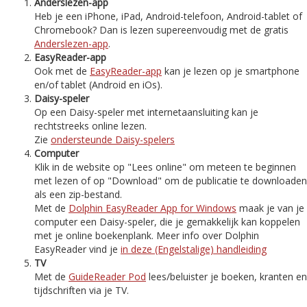
Anderslezen-app
Heb je een iPhone, iPad, Android-telefoon, Android-tablet of
Chromebook? Dan is lezen supereenvoudig met de gratis
Anderslezen-app
.
EasyReader-app
Ook met de
EasyReader-app
kan je lezen op je smartphone
en/of tablet (Android en iOs).
Daisy-speler
Op een Daisy-speler met internetaansluiting kan je
rechtstreeks online lezen.
Zie
ondersteunde Daisy-spelers
Computer
Klik in de website op "Lees online" om meteen te beginnen
met lezen of op "Download" om de publicatie te downloaden
als een zip-bestand.
Met de
Dolphin EasyReader App for Windows
maak je van je
computer een Daisy-speler, die je gemakkelijk kan koppelen
met je online boekenplank. Meer info over Dolphin
EasyReader vind je
in deze (Engelstalige) handleiding
TV
Met de
GuideReader Pod
lees/beluister je boeken, kranten en
tijdschriften via je TV.