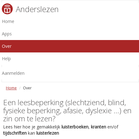
Anderslezen
Home
Apps
Over
Help
Aanmelden
Home
Over
Een leesbeperking (slechtziend, blind,
fysieke beperking, afasie, dyslexie ...) en
zin om te lezen?
Lees hier hoe je gemakkelijk
luisterboeken
,
kranten
en/of
tijdschriften
kan
luisterlezen