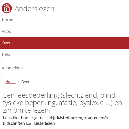
Anderslezen
Home
Apps
Over
Help
Aanmelden
Home
Over
Een leesbeperking (slechtziend, blind,
fysieke beperking, afasie, dyslexie ...) en
zin om te lezen?
Lees hier hoe je gemakkelijk
luisterboeken
,
kranten
en/of
tijdschriften
kan
luisterlezen