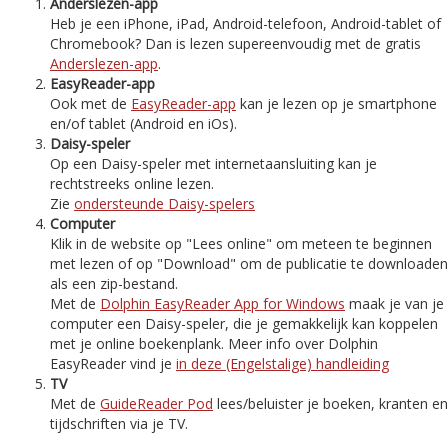
Anderslezen-app
Heb je een iPhone, iPad, Android-telefoon, Android-tablet of
Chromebook? Dan is lezen supereenvoudig met de gratis
Anderslezen-app
.
EasyReader-app
Ook met de
EasyReader-app
kan je lezen op je smartphone
en/of tablet (Android en iOs).
Daisy-speler
Op een Daisy-speler met internetaansluiting kan je
rechtstreeks online lezen.
Zie
ondersteunde Daisy-spelers
Computer
Klik in de website op "Lees online" om meteen te beginnen
met lezen of op "Download" om de publicatie te downloaden
als een zip-bestand.
Met de
Dolphin EasyReader App for Windows
maak je van je
computer een Daisy-speler, die je gemakkelijk kan koppelen
met je online boekenplank. Meer info over Dolphin
EasyReader vind je
in deze (Engelstalige) handleiding
TV
Met de
GuideReader Pod
lees/beluister je boeken, kranten en
tijdschriften via je TV.