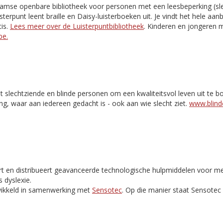
aamse openbare bibliotheek voor personen met een leesbeperking (slec
isterpunt leent braille en Daisy-luisterboeken uit. Je vindt het hele aa
is.
Lees meer over de Luisterpuntbibliotheek
. Kinderen en jongeren m
be.
t slechtziende en blinde personen om een kwaliteitsvol leven uit te 
ng, waar aan iedereen gedacht is - ook aan wie slecht ziet.
www.blinde
rt en distribueert geavanceerde technologische hulpmiddelen voor m
 dyslexie.
ikkeld in samenwerking met
Sensotec
. Op die manier staat Sensote