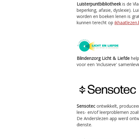
Luisterpuntbibliotheek
is de Vl
beperking, afasie, dyslexie). Lu
worden en boeken lenen is grat
kunnen terecht op
ikhaatlezen.
Blindenzorg Licht & Liefde
help
voor een 'inclusieve' samenlevi
Sensotec
ontwikkelt, producee
lees- en/of leerproblemen zoals
De Anderslezen app werd ontw
dienste.