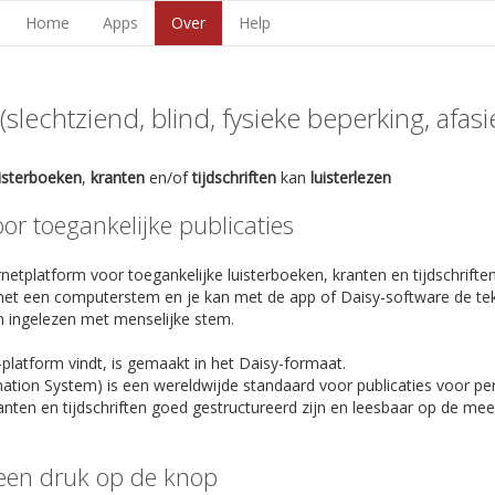
Home
Apps
Over
Help
lechtziend, blind, fysieke beperking, afasie,
uisterboeken
,
kranten
en/of
tijdschriften
kan
luisterlezen
r toegankelijke publicaties
netplatform voor toegankelijke luisterboeken, kranten en tijdschriften
et een computerstem en je kan met de app of Daisy-software de te
n ingelezen met menselijke stem.
-platform vindt, is gemaakt in het Daisy-formaat.
rmation System) is een wereldwijde standaard voor publicaties voor p
anten en tijdschriften goed gestructureerd zijn en leesbaar op de m
een druk op de knop