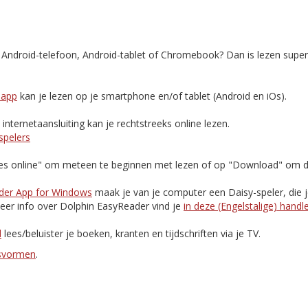
, Android-telefoon, Android-tablet of Chromebook? Dan is lezen supe
-app
kan je lezen op je smartphone en/of tablet (Android en iOs).
nternetaansluiting kan je rechtstreeks online lezen.
spelers
Lees online" om meteen te beginnen met lezen of op "Download" om d
der App for Windows
maak je van je computer een Daisy-speler, die 
eer info over Dolphin EasyReader vind je
in deze (Engelstalige) handl
d
lees/beluister je boeken, kranten en tijdschriften via je TV.
esvormen
.