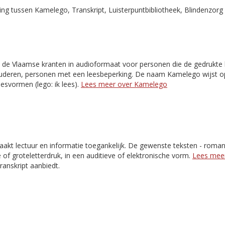
g tussen Kamelego, Transkript, Luisterpuntbibliotheek, Blindenzorg 
 de Vlaamse kranten in audioformaat voor personen die de gedrukte k
 ouderen, personen met een leesbeperking. De naam Kamelego wijst o
esvormen (lego: ik lees).
Lees meer over Kamelego
akt lectuur en informatie toegankelijk. De gewenste teksten - romans,
e of groteletterdruk, in een auditieve of elektronische vorm.
Lees meer
Transkript aanbiedt.