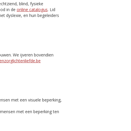
htziend, blind, fysieke
nbod in de
online catalogus
. Lid
et dyslexie, en hun begeleiders
bouwen. We ijveren bovendien
nzorglichtenliefde.be
ensen met een visuele beperking,
c mensen met een beperking ten