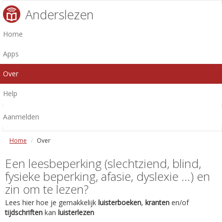
Anderslezen
Home
Apps
Over
Help
Aanmelden
Home
Over
Een leesbeperking (slechtziend, blind,
fysieke beperking, afasie, dyslexie ...) en
zin om te lezen?
Lees hier hoe je gemakkelijk
luisterboeken
,
kranten
en/of
tijdschriften
kan
luisterlezen