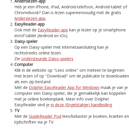
Anderslezen-app
Heb je een iPhone, iPad, Android-telefoon, Android-tablet of
Chromebook? Dan is lezen supereenvoudig met de gratis
Anderslezen-app
.
EasyReader-app
Ook met de
EasyReader-app
kan je lezen op je smartphone
en/of tablet (Android en iOs).
Daisy-speler
Op een Daisy-speler met internetaansluiting kan je
rechtstreeks online lezen.
Zie
ondersteunde Daisy-spelers
Computer
Klik in de website op "Lees online" om meteen te beginnen
met lezen of op "Download" om de publicatie te downloaden
als een zip-bestand.
Met de
Dolphin EasyReader App for Windows
maak je van je
computer een Daisy-speler, die je gemakkelijk kan koppelen
met je online boekenplank. Meer info over Dolphin
EasyReader vind je
in deze (Engelstalige) handleiding
TV
Met de
GuideReader Pod
lees/beluister je boeken, kranten en
tijdschriften via je TV.