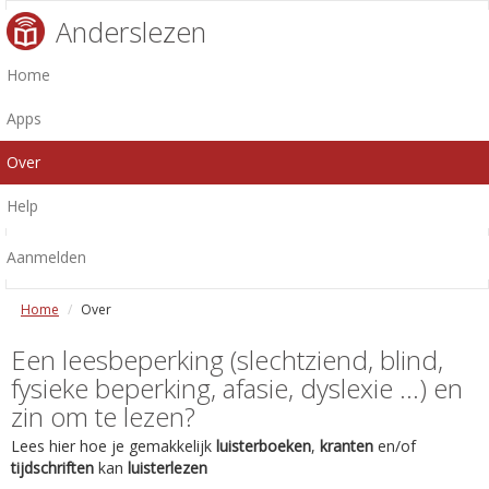
Anderslezen
Home
Apps
Over
Help
Aanmelden
Home
Over
Een leesbeperking (slechtziend, blind,
fysieke beperking, afasie, dyslexie ...) en
zin om te lezen?
Lees hier hoe je gemakkelijk
luisterboeken
,
kranten
en/of
tijdschriften
kan
luisterlezen