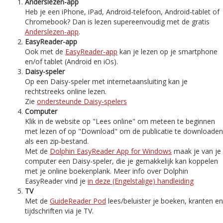
Anderslezen-app
Heb je een iPhone, iPad, Android-telefoon, Android-tablet of
Chromebook? Dan is lezen supereenvoudig met de gratis
Anderslezen-app
.
EasyReader-app
Ook met de
EasyReader-app
kan je lezen op je smartphone
en/of tablet (Android en iOs).
Daisy-speler
Op een Daisy-speler met internetaansluiting kan je
rechtstreeks online lezen.
Zie
ondersteunde Daisy-spelers
Computer
Klik in de website op "Lees online" om meteen te beginnen
met lezen of op "Download" om de publicatie te downloaden
als een zip-bestand.
Met de
Dolphin EasyReader App for Windows
maak je van je
computer een Daisy-speler, die je gemakkelijk kan koppelen
met je online boekenplank. Meer info over Dolphin
EasyReader vind je
in deze (Engelstalige) handleiding
TV
Met de
GuideReader Pod
lees/beluister je boeken, kranten en
tijdschriften via je TV.