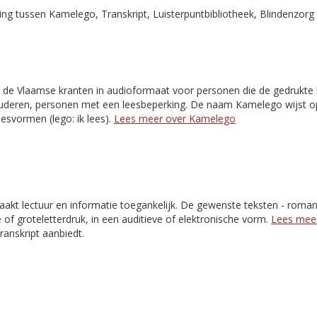
g tussen Kamelego, Transkript, Luisterpuntbibliotheek, Blindenzorg 
 de Vlaamse kranten in audioformaat voor personen die de gedrukte k
 ouderen, personen met een leesbeperking. De naam Kamelego wijst o
esvormen (lego: ik lees).
Lees meer over Kamelego
akt lectuur en informatie toegankelijk. De gewenste teksten - romans,
e of groteletterdruk, in een auditieve of elektronische vorm.
Lees meer
Transkript aanbiedt.