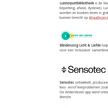
Luisterpuntbibliotheek
is de Vl
beperking, afasie, dyslexie). Lu
worden en boeken lenen is grat
kunnen terecht op
ikhaatlezen.
Blindenzorg Licht & Liefde
help
voor een 'inclusieve' samenlevi
Sensotec
ontwikkelt, producee
lees- en/of leerproblemen zoals
De Anderslezen app werd ontw
dienste.