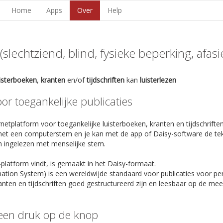
Home
Apps
Over
Help
lechtziend, blind, fysieke beperking, afasie,
uisterboeken
,
kranten
en/of
tijdschriften
kan
luisterlezen
r toegankelijke publicaties
netplatform voor toegankelijke luisterboeken, kranten en tijdschriften
et een computerstem en je kan met de app of Daisy-software de te
n ingelezen met menselijke stem.
-platform vindt, is gemaakt in het Daisy-formaat.
rmation System) is een wereldwijde standaard voor publicaties voor p
anten en tijdschriften goed gestructureerd zijn en leesbaar op de m
een druk op de knop