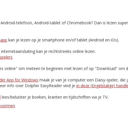
, Android-telefoon, Android-tablet of Chromebook? Dan is lezen supe
-app
kan je lezen op je smartphone en/of tablet (Android en iOs).
nternetaansluiting kan je rechtstreeks online lezen.
spelers
Lees online" om meteen te beginnen met lezen of op "Download" om d
der App for Windows
maak je van je computer een Daisy-speler, die 
eer info over Dolphin EasyReader vind je
in deze (Engelstalige) handl
d
lees/beluister je boeken, kranten en tijdschriften via je TV.
esvormen
.