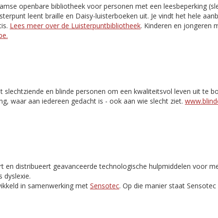
aamse openbare bibliotheek voor personen met een leesbeperking (slec
isterpunt leent braille en Daisy-luisterboeken uit. Je vindt het hele aa
is.
Lees meer over de Luisterpuntbibliotheek
. Kinderen en jongeren m
be.
t slechtziende en blinde personen om een kwaliteitsvol leven uit te 
ng, waar aan iedereen gedacht is - ook aan wie slecht ziet.
www.blinde
rt en distribueert geavanceerde technologische hulpmiddelen voor m
 dyslexie.
ikkeld in samenwerking met
Sensotec
. Op die manier staat Sensote