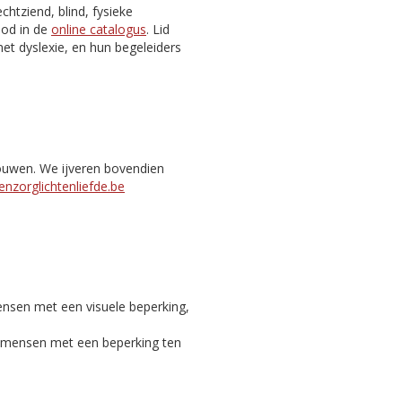
htziend, blind, fysieke
nbod in de
online catalogus
. Lid
et dyslexie, en hun begeleiders
bouwen. We ijveren bovendien
nzorglichtenliefde.be
ensen met een visuele beperking,
c mensen met een beperking ten