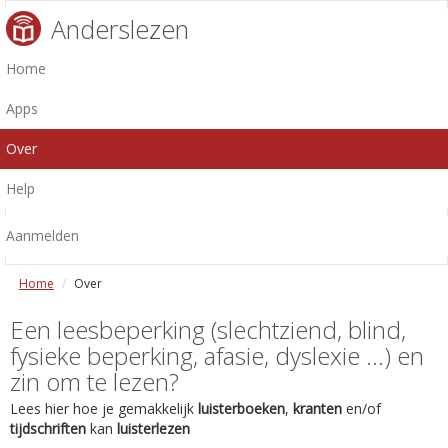
Anderslezen
Home
Apps
Over
Help
Aanmelden
Home
Over
Een leesbeperking (slechtziend, blind,
fysieke beperking, afasie, dyslexie ...) en
zin om te lezen?
Lees hier hoe je gemakkelijk
luisterboeken
,
kranten
en/of
tijdschriften
kan
luisterlezen