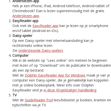
Anderslezen-app
Heb je een iPhone, iPad, Android-telefoon, Android-tablet of
Chromebook? Dan is lezen supereenvoudig met de gratis
Anderslezen-app
.
EasyReader-app
Ook met de
EasyReader-app
kan je lezen op je smartphone
en/of tablet (Android en iOs).
Daisy-speler
Op een Daisy-speler met internetaansluiting kan je
rechtstreeks online lezen.
Zie
ondersteunde Daisy-spelers
Computer
Klik in de website op "Lees online" om meteen te beginnen
met lezen of op "Download" om de publicatie te downloaden
als een zip-bestand.
Met de
Dolphin EasyReader App for Windows
maak je van je
computer een Daisy-speler, die je gemakkelijk kan koppelen
met je online boekenplank. Meer info over Dolphin
EasyReader vind je
in deze (Engelstalige) handleiding
TV
Met de
GuideReader Pod
lees/beluister je boeken, kranten en
tijdschriften via je TV.