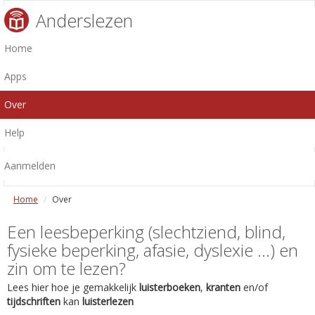
Anderslezen
Home
Apps
Over
Help
Aanmelden
Home
Over
Een leesbeperking (slechtziend, blind,
fysieke beperking, afasie, dyslexie ...) en
zin om te lezen?
Lees hier hoe je gemakkelijk
luisterboeken
,
kranten
en/of
tijdschriften
kan
luisterlezen