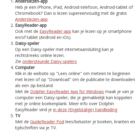
Anderslezen-app
Heb je een iPhone, iPad, Android-telefoon, Android-tablet of
Chromebook? Dan is lezen supereenvoudig met de gratis
Anderslezen-app
.
EasyReader-app
Ook met de
EasyReader-app
kan je lezen op je smartphone
en/of tablet (Android en iOs).
Daisy-speler
Op een Daisy-speler met internetaansluiting kan je
rechtstreeks online lezen.
Zie
ondersteunde Daisy-spelers
Computer
Klik in de website op "Lees online" om meteen te beginnen
met lezen of op "Download" om de publicatie te downloaden
als een zip-bestand.
Met de
Dolphin EasyReader App for Windows
maak je van je
computer een Daisy-speler, die je gemakkelijk kan koppelen
met je online boekenplank. Meer info over Dolphin
EasyReader vind je
in deze (Engelstalige) handleiding
TV
Met de
GuideReader Pod
lees/beluister je boeken, kranten en
tijdschriften via je TV.