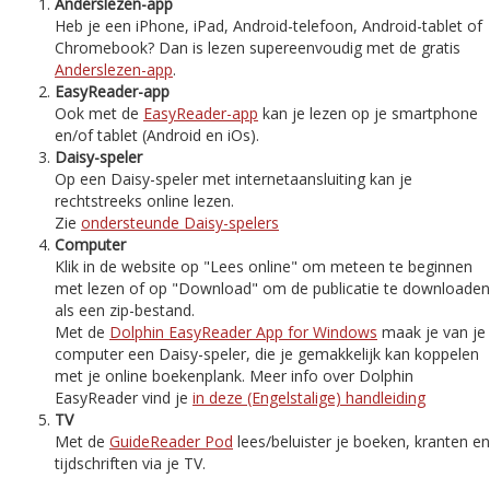
Anderslezen-app
Heb je een iPhone, iPad, Android-telefoon, Android-tablet of
Chromebook? Dan is lezen supereenvoudig met de gratis
Anderslezen-app
.
EasyReader-app
Ook met de
EasyReader-app
kan je lezen op je smartphone
en/of tablet (Android en iOs).
Daisy-speler
Op een Daisy-speler met internetaansluiting kan je
rechtstreeks online lezen.
Zie
ondersteunde Daisy-spelers
Computer
Klik in de website op "Lees online" om meteen te beginnen
met lezen of op "Download" om de publicatie te downloaden
als een zip-bestand.
Met de
Dolphin EasyReader App for Windows
maak je van je
computer een Daisy-speler, die je gemakkelijk kan koppelen
met je online boekenplank. Meer info over Dolphin
EasyReader vind je
in deze (Engelstalige) handleiding
TV
Met de
GuideReader Pod
lees/beluister je boeken, kranten en
tijdschriften via je TV.