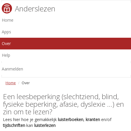
Anderslezen
Home
Apps
Over
Help
Aanmelden
Home
Over
Een leesbeperking (slechtziend, blind,
fysieke beperking, afasie, dyslexie ...) en
zin om te lezen?
Lees hier hoe je gemakkelijk
luisterboeken
,
kranten
en/of
tijdschriften
kan
luisterlezen