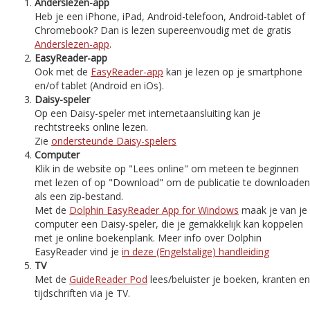
Anderslezen-app
Heb je een iPhone, iPad, Android-telefoon, Android-tablet of
Chromebook? Dan is lezen supereenvoudig met de gratis
Anderslezen-app
.
EasyReader-app
Ook met de
EasyReader-app
kan je lezen op je smartphone
en/of tablet (Android en iOs).
Daisy-speler
Op een Daisy-speler met internetaansluiting kan je
rechtstreeks online lezen.
Zie
ondersteunde Daisy-spelers
Computer
Klik in de website op "Lees online" om meteen te beginnen
met lezen of op "Download" om de publicatie te downloaden
als een zip-bestand.
Met de
Dolphin EasyReader App for Windows
maak je van je
computer een Daisy-speler, die je gemakkelijk kan koppelen
met je online boekenplank. Meer info over Dolphin
EasyReader vind je
in deze (Engelstalige) handleiding
TV
Met de
GuideReader Pod
lees/beluister je boeken, kranten en
tijdschriften via je TV.