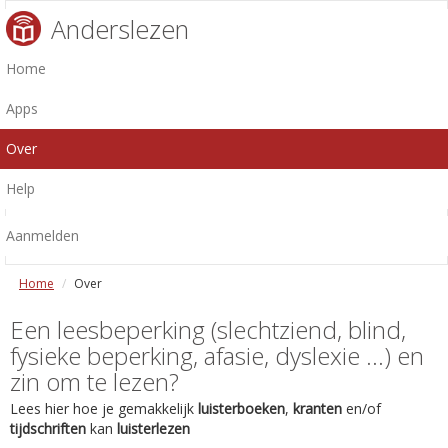
Anderslezen
Home
Apps
Over
Help
Aanmelden
Home
Over
Een leesbeperking (slechtziend, blind,
fysieke beperking, afasie, dyslexie ...) en
zin om te lezen?
Lees hier hoe je gemakkelijk
luisterboeken
,
kranten
en/of
tijdschriften
kan
luisterlezen