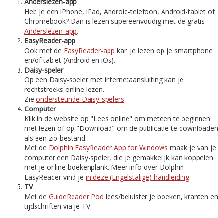
Anderslezen-app
Heb je een iPhone, iPad, Android-telefoon, Android-tablet of
Chromebook? Dan is lezen supereenvoudig met de gratis
Anderslezen-app
.
EasyReader-app
Ook met de
EasyReader-app
kan je lezen op je smartphone
en/of tablet (Android en iOs).
Daisy-speler
Op een Daisy-speler met internetaansluiting kan je
rechtstreeks online lezen.
Zie
ondersteunde Daisy-spelers
Computer
Klik in de website op "Lees online" om meteen te beginnen
met lezen of op "Download" om de publicatie te downloaden
als een zip-bestand.
Met de
Dolphin EasyReader App for Windows
maak je van je
computer een Daisy-speler, die je gemakkelijk kan koppelen
met je online boekenplank. Meer info over Dolphin
EasyReader vind je
in deze (Engelstalige) handleiding
TV
Met de
GuideReader Pod
lees/beluister je boeken, kranten en
tijdschriften via je TV.