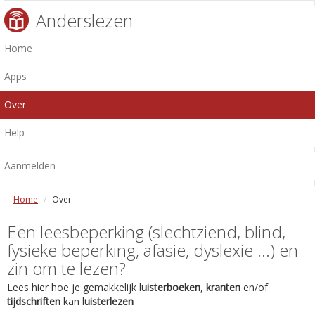
Anderslezen
Home
Apps
Over
Help
Aanmelden
Home
Over
Een leesbeperking (slechtziend, blind,
fysieke beperking, afasie, dyslexie ...) en
zin om te lezen?
Lees hier hoe je gemakkelijk
luisterboeken
,
kranten
en/of
tijdschriften
kan
luisterlezen