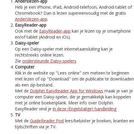
Anderslezen-app
Heb je een iPhone, iPad, Android-telefoon, Android-tablet of
Chromebook? Dan is lezen supereenvoudig met de gratis
Anderslezen-app
.
EasyReader-app
Ook met de
EasyReader-app
kan je lezen op je smartphone
en/of tablet (Android en iOs).
Daisy-speler
Op een Daisy-speler met internetaansluiting kan je
rechtstreeks online lezen.
Zie
ondersteunde Daisy-spelers
Computer
Klik in de website op "Lees online" om meteen te beginnen
met lezen of op "Download" om de publicatie te downloaden
als een zip-bestand.
Met de
Dolphin EasyReader App for Windows
maak je van je
computer een Daisy-speler, die je gemakkelijk kan koppelen
met je online boekenplank. Meer info over Dolphin
EasyReader vind je
in deze (Engelstalige) handleiding
TV
Met de
GuideReader Pod
lees/beluister je boeken, kranten en
tijdschriften via je TV.