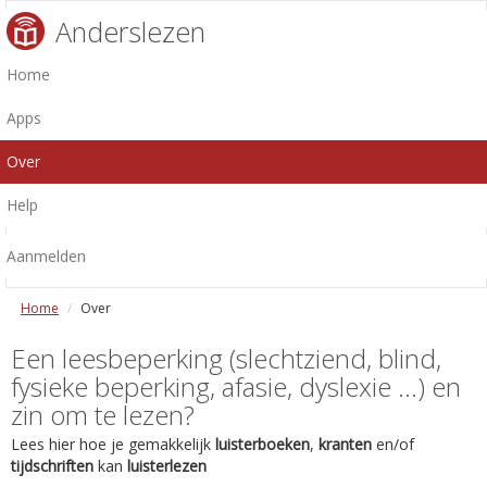
Anderslezen
Home
Apps
Over
Help
Aanmelden
Home
Over
Een leesbeperking (slechtziend, blind,
fysieke beperking, afasie, dyslexie ...) en
zin om te lezen?
Lees hier hoe je gemakkelijk
luisterboeken
,
kranten
en/of
tijdschriften
kan
luisterlezen