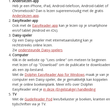
Anderslezen-app
Heb je een iPhone, iPad, Android-telefoon, Android-tablet of
Chromebook? Dan is lezen supereenvoudig met de gratis
Anderslezen-app
.
EasyReader-app
Ook met de
EasyReader-app
kan je lezen op je smartphone
en/of tablet (Android en iOs).
Daisy-speler
Op een Daisy-speler met internetaansluiting kan je
rechtstreeks online lezen.
Zie
ondersteunde Daisy-spelers
Computer
Klik in de website op "Lees online" om meteen te beginnen
met lezen of op "Download" om de publicatie te downloaden
als een zip-bestand.
Met de
Dolphin EasyReader App for Windows
maak je van je
computer een Daisy-speler, die je gemakkelijk kan koppelen
met je online boekenplank. Meer info over Dolphin
EasyReader vind je
in deze (Engelstalige) handleiding
TV
Met de
GuideReader Pod
lees/beluister je boeken, kranten en
tijdschriften via je TV.