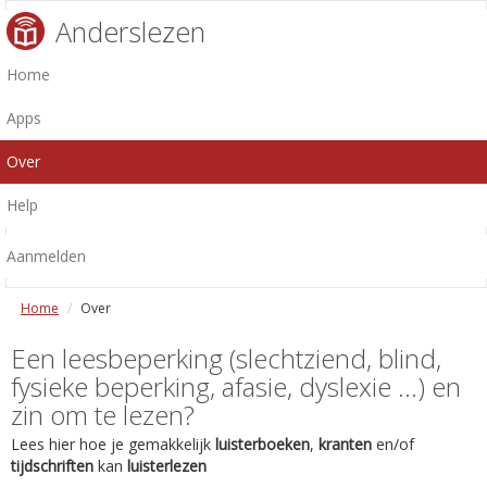
Anderslezen
Home
Apps
Over
Help
Aanmelden
Home
Over
Een leesbeperking (slechtziend, blind,
fysieke beperking, afasie, dyslexie ...) en
zin om te lezen?
Lees hier hoe je gemakkelijk
luisterboeken
,
kranten
en/of
tijdschriften
kan
luisterlezen