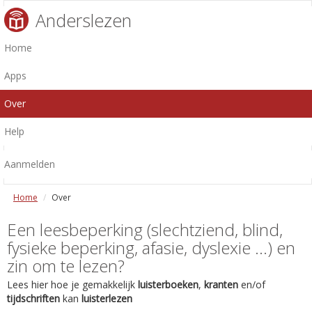
Anderslezen
Home
Apps
Over
Help
Aanmelden
Home
Over
Een leesbeperking (slechtziend, blind,
fysieke beperking, afasie, dyslexie ...) en
zin om te lezen?
Lees hier hoe je gemakkelijk
luisterboeken
,
kranten
en/of
tijdschriften
kan
luisterlezen