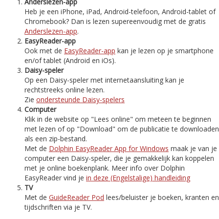
Anderslezen-app
Heb je een iPhone, iPad, Android-telefoon, Android-tablet of
Chromebook? Dan is lezen supereenvoudig met de gratis
Anderslezen-app
.
EasyReader-app
Ook met de
EasyReader-app
kan je lezen op je smartphone
en/of tablet (Android en iOs).
Daisy-speler
Op een Daisy-speler met internetaansluiting kan je
rechtstreeks online lezen.
Zie
ondersteunde Daisy-spelers
Computer
Klik in de website op "Lees online" om meteen te beginnen
met lezen of op "Download" om de publicatie te downloaden
als een zip-bestand.
Met de
Dolphin EasyReader App for Windows
maak je van je
computer een Daisy-speler, die je gemakkelijk kan koppelen
met je online boekenplank. Meer info over Dolphin
EasyReader vind je
in deze (Engelstalige) handleiding
TV
Met de
GuideReader Pod
lees/beluister je boeken, kranten en
tijdschriften via je TV.