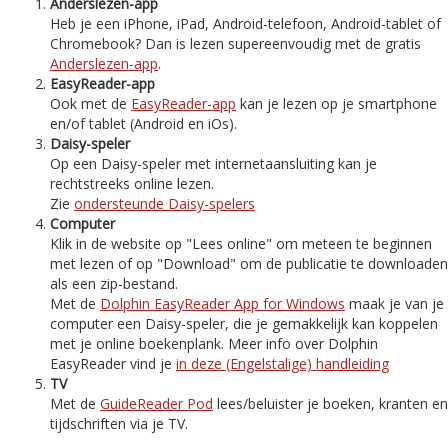
Anderslezen-app
Heb je een iPhone, iPad, Android-telefoon, Android-tablet of
Chromebook? Dan is lezen supereenvoudig met de gratis
Anderslezen-app
.
EasyReader-app
Ook met de
EasyReader-app
kan je lezen op je smartphone
en/of tablet (Android en iOs).
Daisy-speler
Op een Daisy-speler met internetaansluiting kan je
rechtstreeks online lezen.
Zie
ondersteunde Daisy-spelers
Computer
Klik in de website op "Lees online" om meteen te beginnen
met lezen of op "Download" om de publicatie te downloaden
als een zip-bestand.
Met de
Dolphin EasyReader App for Windows
maak je van je
computer een Daisy-speler, die je gemakkelijk kan koppelen
met je online boekenplank. Meer info over Dolphin
EasyReader vind je
in deze (Engelstalige) handleiding
TV
Met de
GuideReader Pod
lees/beluister je boeken, kranten en
tijdschriften via je TV.