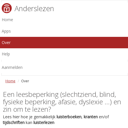
Anderslezen
Home
Apps
Over
Help
Aanmelden
Home
Over
Een leesbeperking (slechtziend, blind,
fysieke beperking, afasie, dyslexie ...) en
zin om te lezen?
Lees hier hoe je gemakkelijk
luisterboeken
,
kranten
en/of
tijdschriften
kan
luisterlezen