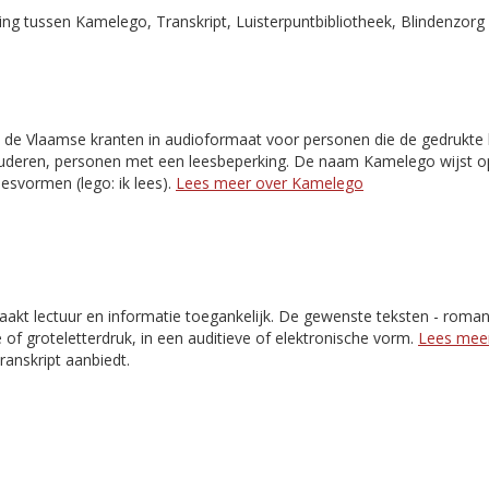
g tussen Kamelego, Transkript, Luisterpuntbibliotheek, Blindenzorg 
 de Vlaamse kranten in audioformaat voor personen die de gedrukte k
 ouderen, personen met een leesbeperking. De naam Kamelego wijst o
esvormen (lego: ik lees).
Lees meer over Kamelego
akt lectuur en informatie toegankelijk. De gewenste teksten - romans,
e of groteletterdruk, in een auditieve of elektronische vorm.
Lees meer
Transkript aanbiedt.