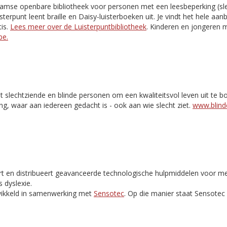
aamse openbare bibliotheek voor personen met een leesbeperking (slec
isterpunt leent braille en Daisy-luisterboeken uit. Je vindt het hele aa
is.
Lees meer over de Luisterpuntbibliotheek
. Kinderen en jongeren m
be.
t slechtziende en blinde personen om een kwaliteitsvol leven uit te 
ng, waar aan iedereen gedacht is - ook aan wie slecht ziet.
www.blinde
rt en distribueert geavanceerde technologische hulpmiddelen voor m
 dyslexie.
ikkeld in samenwerking met
Sensotec
. Op die manier staat Sensote