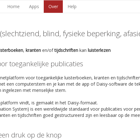
Home
Apps
Over
Help
lechtziend, blind, fysieke beperking, afasie,
uisterboeken
,
kranten
en/of
tijdschriften
kan
luisterlezen
r toegankelijke publicaties
netplatform voor toegankelijke luisterboeken, kranten en tijdschriften
et een computerstem en je kan met de app of Daisy-software de te
n ingelezen met menselijke stem.
-platform vindt, is gemaakt in het Daisy-formaat.
rmation System) is een wereldwijde standaard voor publicaties voor p
anten en tijdschriften goed gestructureerd zijn en leesbaar op de m
een druk op de knop