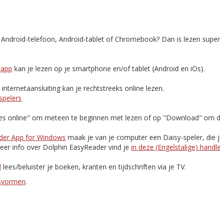
, Android-telefoon, Android-tablet of Chromebook? Dan is lezen supe
-app
kan je lezen op je smartphone en/of tablet (Android en iOs).
nternetaansluiting kan je rechtstreeks online lezen.
spelers
Lees online" om meteen te beginnen met lezen of op "Download" om d
der App for Windows
maak je van je computer een Daisy-speler, die 
eer info over Dolphin EasyReader vind je
in deze (Engelstalige) handl
d
lees/beluister je boeken, kranten en tijdschriften via je TV.
esvormen
.