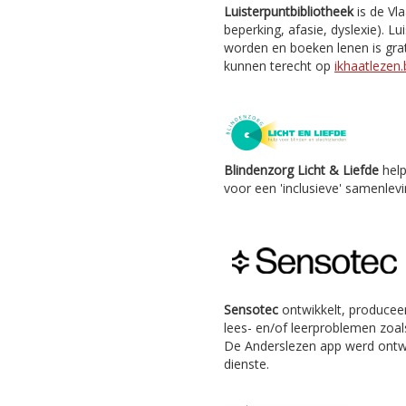
Luisterpuntbibliotheek
is de Vl
beperking, afasie, dyslexie). Lu
worden en boeken lenen is grat
kunnen terecht op
ikhaatlezen.
Blindenzorg Licht & Liefde
help
voor een 'inclusieve' samenlevi
Sensotec
ontwikkelt, producee
lees- en/of leerproblemen zoals
De Anderslezen app werd ontw
dienste.