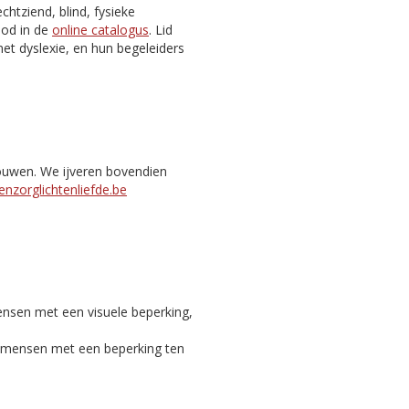
htziend, blind, fysieke
nbod in de
online catalogus
. Lid
et dyslexie, en hun begeleiders
bouwen. We ijveren bovendien
nzorglichtenliefde.be
ensen met een visuele beperking,
c mensen met een beperking ten