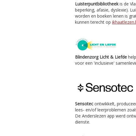
Luisterpuntbibliotheek
is de Vl
beperking, afasie, dyslexie). Lu
worden en boeken lenen is grat
kunnen terecht op
ikhaatlezen.
Blindenzorg Licht & Liefde
help
voor een 'inclusieve' samenlevi
Sensotec
ontwikkelt, producee
lees- en/of leerproblemen zoals
De Anderslezen app werd ontw
dienste.