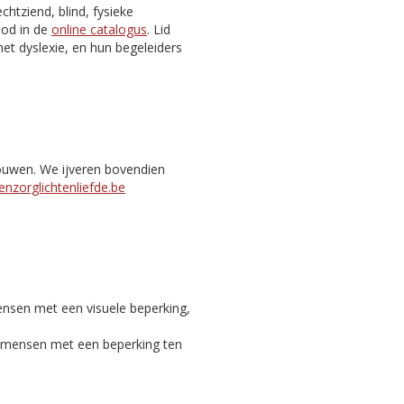
htziend, blind, fysieke
nbod in de
online catalogus
. Lid
et dyslexie, en hun begeleiders
bouwen. We ijveren bovendien
nzorglichtenliefde.be
ensen met een visuele beperking,
c mensen met een beperking ten