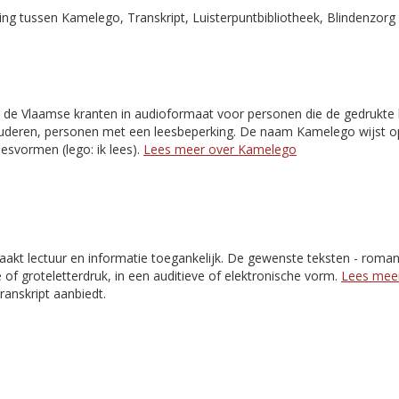
g tussen Kamelego, Transkript, Luisterpuntbibliotheek, Blindenzorg 
 de Vlaamse kranten in audioformaat voor personen die de gedrukte k
 ouderen, personen met een leesbeperking. De naam Kamelego wijst o
esvormen (lego: ik lees).
Lees meer over Kamelego
akt lectuur en informatie toegankelijk. De gewenste teksten - romans,
e of groteletterdruk, in een auditieve of elektronische vorm.
Lees meer
Transkript aanbiedt.