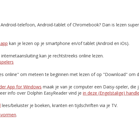
, Android-telefoon, Android-tablet of Chromebook? Dan is lezen supe
-app
kan je lezen op je smartphone en/of tablet (Android en iOs).
nternetaansluiting kan je rechtstreeks online lezen.
spelers
Lees online" om meteen te beginnen met lezen of op "Download" om d
der App for Windows
maak je van je computer een Daisy-speler, die 
eer info over Dolphin EasyReader vind je
in deze (Engelstalige) handl
d
lees/beluister je boeken, kranten en tijdschriften via je TV.
esvormen
.