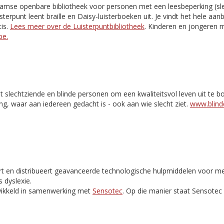
aamse openbare bibliotheek voor personen met een leesbeperking (slec
isterpunt leent braille en Daisy-luisterboeken uit. Je vindt het hele aa
is.
Lees meer over de Luisterpuntbibliotheek
. Kinderen en jongeren m
be.
t slechtziende en blinde personen om een kwaliteitsvol leven uit te 
ng, waar aan iedereen gedacht is - ook aan wie slecht ziet.
www.blinde
rt en distribueert geavanceerde technologische hulpmiddelen voor m
 dyslexie.
ikkeld in samenwerking met
Sensotec
. Op die manier staat Sensote