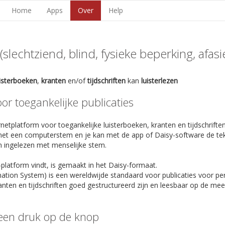
Home
Apps
Over
Help
lechtziend, blind, fysieke beperking, afasie,
uisterboeken
,
kranten
en/of
tijdschriften
kan
luisterlezen
r toegankelijke publicaties
netplatform voor toegankelijke luisterboeken, kranten en tijdschriften
et een computerstem en je kan met de app of Daisy-software de te
n ingelezen met menselijke stem.
-platform vindt, is gemaakt in het Daisy-formaat.
rmation System) is een wereldwijde standaard voor publicaties voor p
anten en tijdschriften goed gestructureerd zijn en leesbaar op de m
een druk op de knop