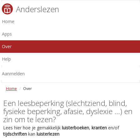
Anderslezen
Home
Apps
Over
Help
Aanmelden
Home
Over
Een leesbeperking (slechtziend, blind,
fysieke beperking, afasie, dyslexie ...) en
zin om te lezen?
Lees hier hoe je gemakkelijk
luisterboeken
,
kranten
en/of
tijdschriften
kan
luisterlezen