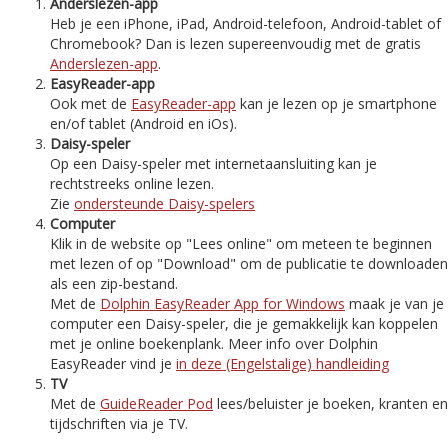
Anderslezen-app
Heb je een iPhone, iPad, Android-telefoon, Android-tablet of
Chromebook? Dan is lezen supereenvoudig met de gratis
Anderslezen-app
.
EasyReader-app
Ook met de
EasyReader-app
kan je lezen op je smartphone
en/of tablet (Android en iOs).
Daisy-speler
Op een Daisy-speler met internetaansluiting kan je
rechtstreeks online lezen.
Zie
ondersteunde Daisy-spelers
Computer
Klik in de website op "Lees online" om meteen te beginnen
met lezen of op "Download" om de publicatie te downloaden
als een zip-bestand.
Met de
Dolphin EasyReader App for Windows
maak je van je
computer een Daisy-speler, die je gemakkelijk kan koppelen
met je online boekenplank. Meer info over Dolphin
EasyReader vind je
in deze (Engelstalige) handleiding
TV
Met de
GuideReader Pod
lees/beluister je boeken, kranten en
tijdschriften via je TV.