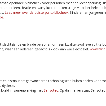
aamse openbare bibliotheek voor personen met een leesbeperking (slec
isterpunt leent braille en Daisy-luisterboeken uit. Je vindt het hele aa
is.
Lees meer over de Luisterpuntbibliotheek
. Kinderen en jongeren m
be.
t slechtziende en blinde personen om een kwaliteitsvol leven uit te 
ng, waar aan iedereen gedacht is - ook aan wie slecht ziet.
www.blinde
rt en distribueert geavanceerde technologische hulpmiddelen voor m
 dyslexie.
ikkeld in samenwerking met
Sensotec
. Op die manier staat Sensote