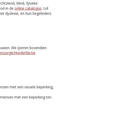
htziend, blind, fysieke
nbod in de
online catalogus
. Lid
et dyslexie, en hun begeleiders
bouwen. We ijveren bovendien
nzorglichtenliefde.be
ensen met een visuele beperking,
c mensen met een beperking ten