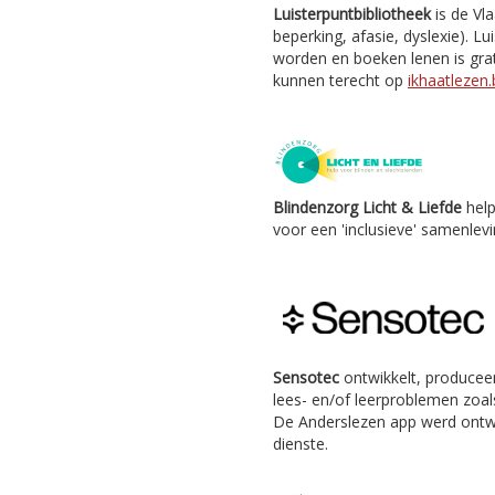
Luisterpuntbibliotheek
is de Vl
beperking, afasie, dyslexie). Lu
worden en boeken lenen is grat
kunnen terecht op
ikhaatlezen.
Blindenzorg Licht & Liefde
help
voor een 'inclusieve' samenlevi
Sensotec
ontwikkelt, producee
lees- en/of leerproblemen zoals
De Anderslezen app werd ontw
dienste.