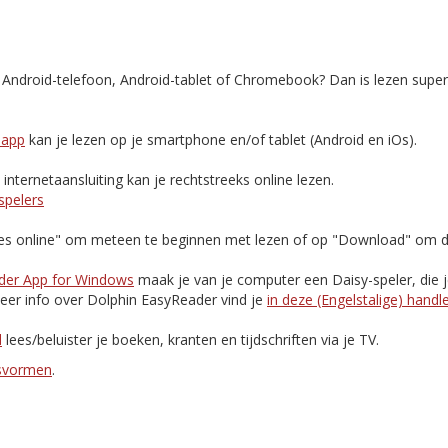
, Android-telefoon, Android-tablet of Chromebook? Dan is lezen supe
-app
kan je lezen op je smartphone en/of tablet (Android en iOs).
nternetaansluiting kan je rechtstreeks online lezen.
spelers
Lees online" om meteen te beginnen met lezen of op "Download" om d
der App for Windows
maak je van je computer een Daisy-speler, die 
eer info over Dolphin EasyReader vind je
in deze (Engelstalige) handl
d
lees/beluister je boeken, kranten en tijdschriften via je TV.
esvormen
.