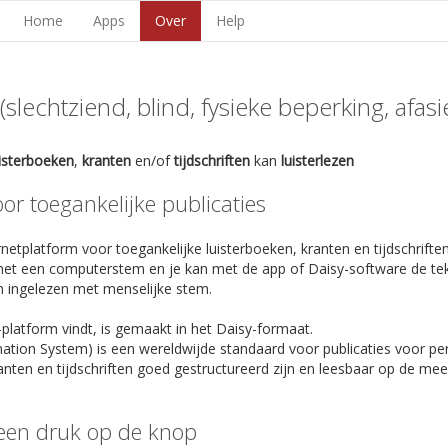
Home
Apps
Over
Help
lechtziend, blind, fysieke beperking, afasie,
uisterboeken
,
kranten
en/of
tijdschriften
kan
luisterlezen
r toegankelijke publicaties
netplatform voor toegankelijke luisterboeken, kranten en tijdschriften
et een computerstem en je kan met de app of Daisy-software de te
n ingelezen met menselijke stem.
-platform vindt, is gemaakt in het Daisy-formaat.
rmation System) is een wereldwijde standaard voor publicaties voor p
anten en tijdschriften goed gestructureerd zijn en leesbaar op de m
een druk op de knop