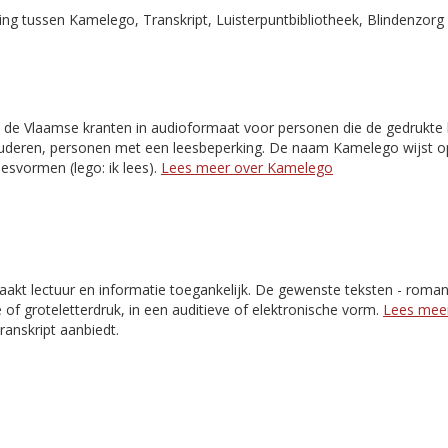
g tussen Kamelego, Transkript, Luisterpuntbibliotheek, Blindenzorg 
 de Vlaamse kranten in audioformaat voor personen die de gedrukte k
 ouderen, personen met een leesbeperking. De naam Kamelego wijst o
esvormen (lego: ik lees).
Lees meer over Kamelego
akt lectuur en informatie toegankelijk. De gewenste teksten - romans,
e of groteletterdruk, in een auditieve of elektronische vorm.
Lees meer
Transkript aanbiedt.