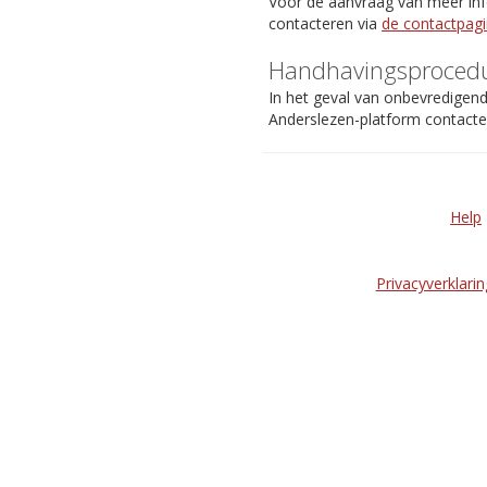
Voor de aanvraag van meer info
contacteren via
de contactpag
Handhavingsproced
In het geval van onbevredigen
Anderslezen-platform contact
Help
Privacyverklarin