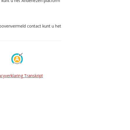
s kunt u het Anderlezen-platform
 bovenvermeld contact kunt u het
acyverklaring Transkript