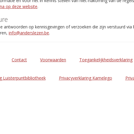
rmatie en voor het in kennis stellen van niet-nakoming van de regel
ina op deze website
.
ure
de antwoorden op kennisgevingen of verzoeken die zijn verstuurd via
eren,
info@anderslezen.be
.
Contact
Voorwaarden
Toegankelijkheidsverklaring
g Luisterpuntbibliotheek
Privacyverklaring Kamelego
Priv