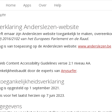
Home
Apps
Over
Help
LITY
erklaring Anderslezen-website
eft ernaar zijn Anderslezen website toegankelijk te maken, overeenk
EU) 2016/2102 van het Europees Parlement en de Raad.
ng is van toepassing op de Anderslezen website:
www.anderslezen.be
b Content Accessibility Guidelines versie 2.1 niveau AA.
ankelijkheidsaudit door de experts van
Anysurfer
.
toegankelijkheidsverklaring
ng is opgesteld op 1 september 2021.
is voor het laatst herzien op 7 juni 2023.
tgegevens