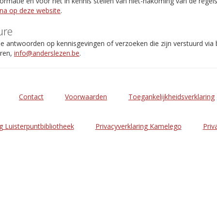
rmatie en voor het in kennis stellen van niet-nakoming van de regel
ina op deze website
.
ure
de antwoorden op kennisgevingen of verzoeken die zijn verstuurd via
eren,
info@anderslezen.be
.
Contact
Voorwaarden
Toegankelijkheidsverklaring
g Luisterpuntbibliotheek
Privacyverklaring Kamelego
Priv