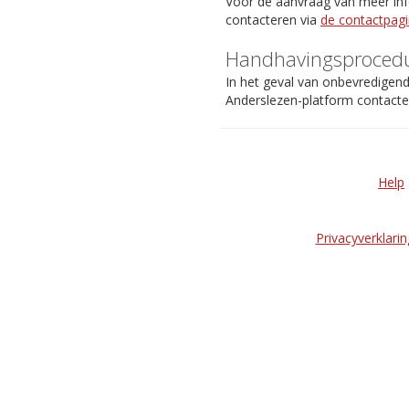
Voor de aanvraag van meer info
contacteren via
de contactpag
Handhavingsproced
In het geval van onbevredigen
Anderslezen-platform contact
Help
Privacyverklarin