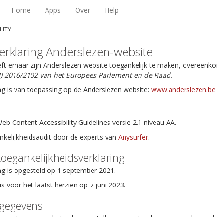
Home
Apps
Over
Help
LITY
erklaring Anderslezen-website
eft ernaar zijn Anderslezen website toegankelijk te maken, overeenk
EU) 2016/2102 van het Europees Parlement en de Raad.
ng is van toepassing op de Anderslezen website:
www.anderslezen.be
b Content Accessibility Guidelines versie 2.1 niveau AA.
ankelijkheidsaudit door de experts van
Anysurfer
.
toegankelijkheidsverklaring
ng is opgesteld op 1 september 2021.
is voor het laatst herzien op 7 juni 2023.
tgegevens