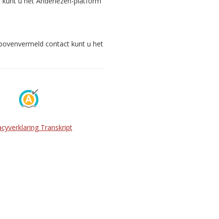
s kunt u het Anderlezen-platform
 bovenvermeld contact kunt u het
acyverklaring Transkript