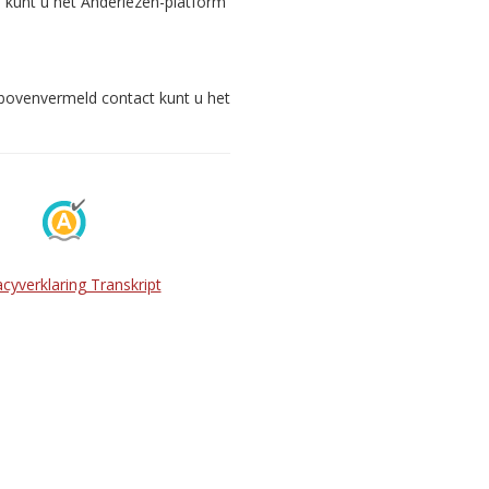
s kunt u het Anderlezen-platform
 bovenvermeld contact kunt u het
acyverklaring Transkript