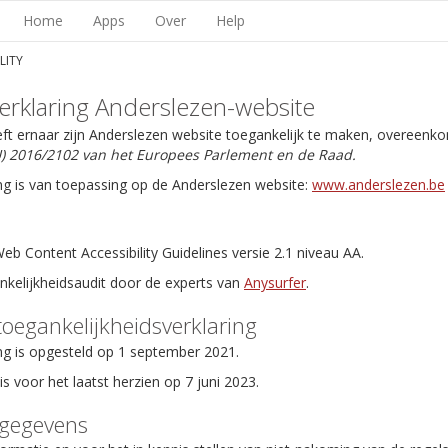
Home
Apps
Over
Help
LITY
erklaring Anderslezen-website
eft ernaar zijn Anderslezen website toegankelijk te maken, overeenk
EU) 2016/2102 van het Europees Parlement en de Raad.
ng is van toepassing op de Anderslezen website:
www.anderslezen.be
b Content Accessibility Guidelines versie 2.1 niveau AA.
ankelijkheidsaudit door de experts van
Anysurfer
.
toegankelijkheidsverklaring
ng is opgesteld op 1 september 2021.
is voor het laatst herzien op 7 juni 2023.
tgegevens