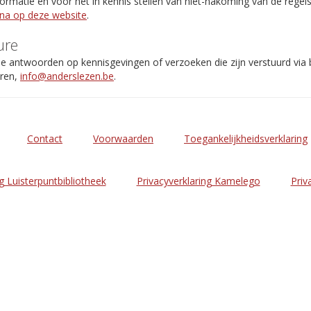
rmatie en voor het in kennis stellen van niet-nakoming van de regel
ina op deze website
.
ure
de antwoorden op kennisgevingen of verzoeken die zijn verstuurd via
eren,
info@anderslezen.be
.
Contact
Voorwaarden
Toegankelijkheidsverklaring
g Luisterpuntbibliotheek
Privacyverklaring Kamelego
Priv