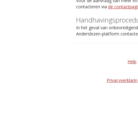
Voor de aanvraag van meer info
contacteren via
de contactpag
Handhavingsproced
In het geval van onbevredigen
Anderslezen-platform contact
Help
Privacyverklarin