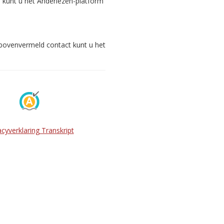
s kunt u het Anderlezen-platform
 bovenvermeld contact kunt u het
acyverklaring Transkript