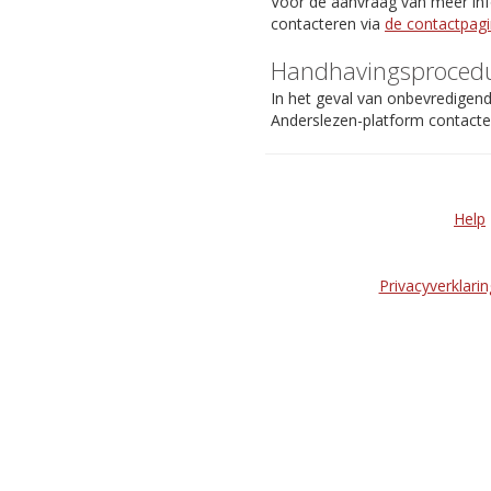
Voor de aanvraag van meer info
contacteren via
de contactpag
Handhavingsproced
In het geval van onbevredigen
Anderslezen-platform contact
Help
Privacyverklarin