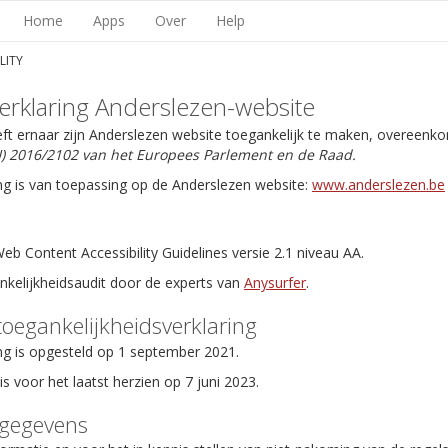
Home
Apps
Over
Help
LITY
erklaring Anderslezen-website
eft ernaar zijn Anderslezen website toegankelijk te maken, overeenk
EU) 2016/2102 van het Europees Parlement en de Raad.
ng is van toepassing op de Anderslezen website:
www.anderslezen.be
b Content Accessibility Guidelines versie 2.1 niveau AA.
ankelijkheidsaudit door de experts van
Anysurfer
.
toegankelijkheidsverklaring
ng is opgesteld op 1 september 2021.
is voor het laatst herzien op 7 juni 2023.
tgegevens