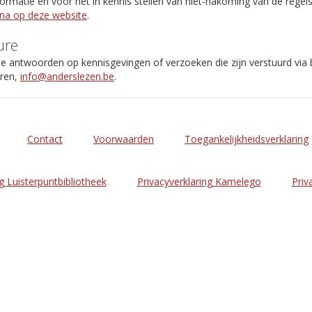
rmatie en voor het in kennis stellen van niet-nakoming van de regel
ina op deze website
.
ure
de antwoorden op kennisgevingen of verzoeken die zijn verstuurd via
eren,
info@anderslezen.be
.
Contact
Voorwaarden
Toegankelijkheidsverklaring
g Luisterpuntbibliotheek
Privacyverklaring Kamelego
Priv