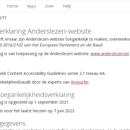
Home
Apps
Over
Help
LITY
erklaring Anderslezen-website
eft ernaar zijn Anderslezen website toegankelijk te maken, overeenk
EU) 2016/2102 van het Europees Parlement en de Raad.
ng is van toepassing op de Anderslezen website:
www.anderslezen.be
b Content Accessibility Guidelines versie 2.1 niveau AA.
ankelijkheidsaudit door de experts van
Anysurfer
.
toegankelijkheidsverklaring
ng is opgesteld op 1 september 2021.
is voor het laatst herzien op 7 juni 2023.
tgegevens