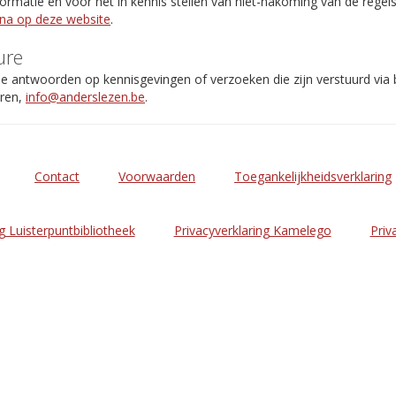
rmatie en voor het in kennis stellen van niet-nakoming van de regel
ina op deze website
.
ure
de antwoorden op kennisgevingen of verzoeken die zijn verstuurd via
eren,
info@anderslezen.be
.
Contact
Voorwaarden
Toegankelijkheidsverklaring
g Luisterpuntbibliotheek
Privacyverklaring Kamelego
Priv