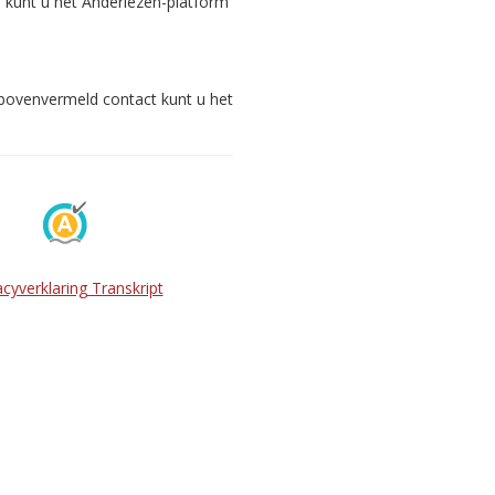
s kunt u het Anderlezen-platform
 bovenvermeld contact kunt u het
acyverklaring Transkript