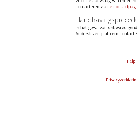
Voor de aanvraag van meer info
contacteren via
de contactpag
Handhavingsproced
In het geval van onbevredigen
Anderslezen-platform contact
Help
Privacyverklarin