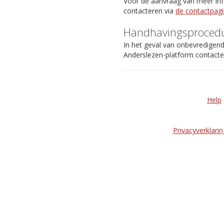
Voor de aanvraag van meer info
contacteren via
de contactpag
Handhavingsproced
In het geval van onbevredigen
Anderslezen-platform contact
Help
Privacyverklarin