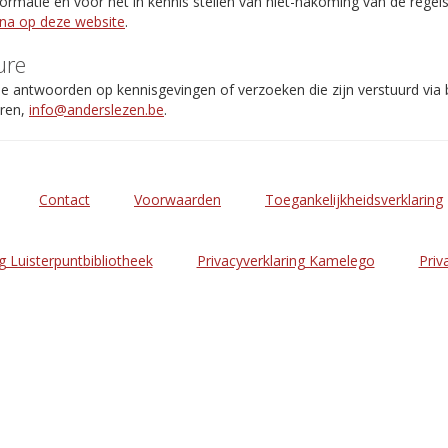
rmatie en voor het in kennis stellen van niet-nakoming van de regel
ina op deze website
.
ure
de antwoorden op kennisgevingen of verzoeken die zijn verstuurd via
eren,
info@anderslezen.be
.
Contact
Voorwaarden
Toegankelijkheidsverklaring
g Luisterpuntbibliotheek
Privacyverklaring Kamelego
Priv