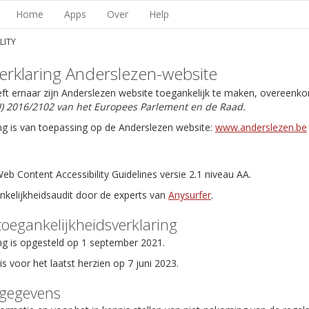
Home
Apps
Over
Help
LITY
erklaring Anderslezen-website
eft ernaar zijn Anderslezen website toegankelijk te maken, overeenk
EU) 2016/2102 van het Europees Parlement en de Raad.
ng is van toepassing op de Anderslezen website:
www.anderslezen.be
b Content Accessibility Guidelines versie 2.1 niveau AA.
ankelijkheidsaudit door de experts van
Anysurfer
.
toegankelijkheidsverklaring
ng is opgesteld op 1 september 2021.
is voor het laatst herzien op 7 juni 2023.
tgegevens