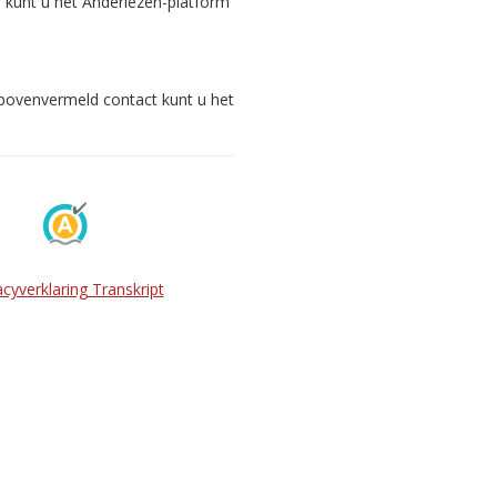
s kunt u het Anderlezen-platform
 bovenvermeld contact kunt u het
acyverklaring Transkript