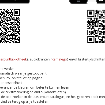
terpuntbibliotheek
), audiokranten (
Kamelego
) en/of luistertijdschriften
ine verder
tomatisch waar je gestopt bent
en, bv. op titel of op pagina
oorleessnelheid
verander de kleuren om beter te kunnen lezen
t de tekstmarkering de audio (karaokelezen)
t de app zoeken in de Luisterpuntcatalogus, en het gekozen boek me
ind ze terug op al je toestellen