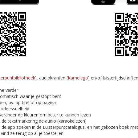
terpuntbibliotheek
), audiokranten (
Kamelego
) en/of luistertijdschriften
ine verder
tomatisch waar je gestopt bent
en, bv. op titel of op pagina
oorleessnelheid
verander de kleuren om beter te kunnen lezen
t de tekstmarkering de audio (karaokelezen)
t de app zoeken in de Luisterpuntcatalogus, en het gekozen boek me
ind ze terug op al je toestellen