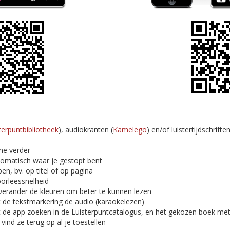
terpuntbibliotheek
), audiokranten (
Kamelego
) en/of luistertijdschriften
ine verder
tomatisch waar je gestopt bent
en, bv. op titel of op pagina
oorleessnelheid
verander de kleuren om beter te kunnen lezen
t de tekstmarkering de audio (karaokelezen)
t de app zoeken in de Luisterpuntcatalogus, en het gekozen boek me
ind ze terug op al je toestellen