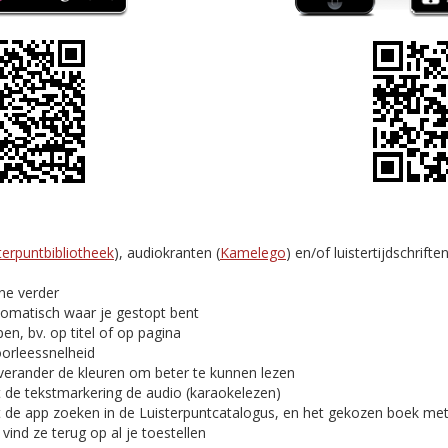
terpuntbibliotheek
), audiokranten (
Kamelego
) en/of luistertijdschriften
ine verder
tomatisch waar je gestopt bent
en, bv. op titel of op pagina
oorleessnelheid
verander de kleuren om beter te kunnen lezen
t de tekstmarkering de audio (karaokelezen)
t de app zoeken in de Luisterpuntcatalogus, en het gekozen boek me
ind ze terug op al je toestellen