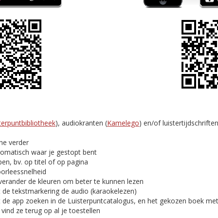
terpuntbibliotheek
), audiokranten (
Kamelego
) en/of luistertijdschriften
ine verder
tomatisch waar je gestopt bent
en, bv. op titel of op pagina
oorleessnelheid
verander de kleuren om beter te kunnen lezen
t de tekstmarkering de audio (karaokelezen)
t de app zoeken in de Luisterpuntcatalogus, en het gekozen boek me
ind ze terug op al je toestellen