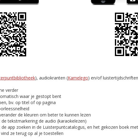
terpuntbibliotheek
), audiokranten (
Kamelego
) en/of luistertijdschriften
ine verder
tomatisch waar je gestopt bent
en, bv. op titel of op pagina
oorleessnelheid
verander de kleuren om beter te kunnen lezen
t de tekstmarkering de audio (karaokelezen)
t de app zoeken in de Luisterpuntcatalogus, en het gekozen boek me
ind ze terug op al je toestellen