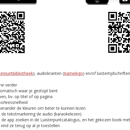
terpuntbibliotheek
), audiokranten (
Kamelego
) en/of luistertijdschriften
ine verder
tomatisch waar je gestopt bent
en, bv. op titel of op pagina
oorleessnelheid
verander de kleuren om beter te kunnen lezen
t de tekstmarkering de audio (karaokelezen)
t de app zoeken in de Luisterpuntcatalogus, en het gekozen boek me
ind ze terug op al je toestellen