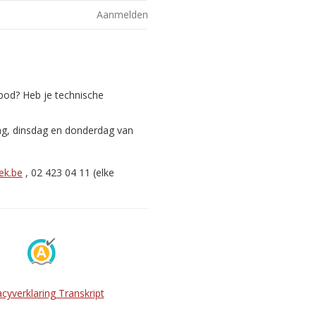
Aanmelden
nbod? Heb je technische
ag, dinsdag en donderdag van
ek.be
, 02 423 04 11 (elke
acyverklaring Transkript