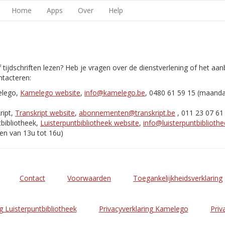
Home
Apps
Over
Help
 tijdschriften lezen? Heb je vragen over de dienstverlening of het aa
tacteren:
elego,
Kamelego website
,
info@kamelego.be
, 0480 61 59 15 (maand
ript,
Transkript website
,
abonnementen@transkript.be
, 011 23 07 61
bibliotheek,
Luisterpuntbibliotheek website
,
info@luisterpuntbibliothe
en van 13u tot 16u)
Contact
Voorwaarden
Toegankelijkheidsverklaring
g Luisterpuntbibliotheek
Privacyverklaring Kamelego
Priv