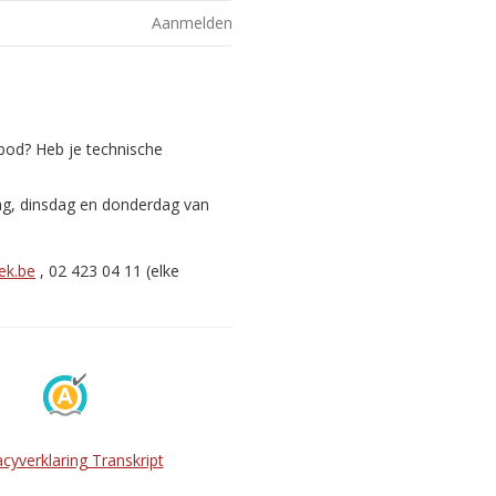
Aanmelden
nbod? Heb je technische
ag, dinsdag en donderdag van
ek.be
, 02 423 04 11 (elke
acyverklaring Transkript