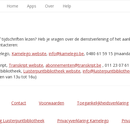
Home
Apps
Over
Help
 tijdschriften lezen? Heb je vragen over de dienstverlening of het aa
tacteren:
elego,
Kamelego website
,
info@kamelego.be
, 0480 61 59 15 (maand
ript,
Transkript website
,
abonnementen@transkript.be
, 011 23 07 61
bibliotheek,
Luisterpuntbibliotheek website
,
info@luisterpuntbibliothe
en van 13u tot 16u)
Contact
Voorwaarden
Toegankelijkheidsverklaring
g Luisterpuntbibliotheek
Privacyverklaring Kamelego
Priv