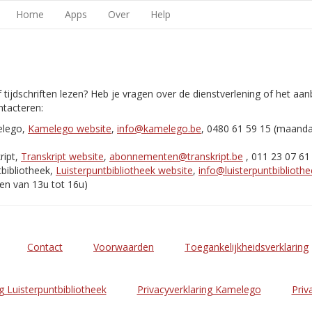
Home
Apps
Over
Help
 tijdschriften lezen? Heb je vragen over de dienstverlening of het aa
tacteren:
elego,
Kamelego website
,
info@kamelego.be
, 0480 61 59 15 (maand
ript,
Transkript website
,
abonnementen@transkript.be
, 011 23 07 61
bibliotheek,
Luisterpuntbibliotheek website
,
info@luisterpuntbibliothe
en van 13u tot 16u)
Contact
Voorwaarden
Toegankelijkheidsverklaring
g Luisterpuntbibliotheek
Privacyverklaring Kamelego
Priv