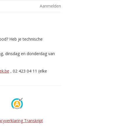
Aanmelden
nbod? Heb je technische
ag, dinsdag en donderdag van
ek.be
, 02 423 04 11 (elke
acyverklaring Transkript