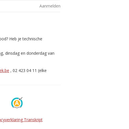
Aanmelden
nbod? Heb je technische
ag, dinsdag en donderdag van
ek.be
, 02 423 04 11 (elke
acyverklaring Transkript