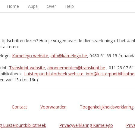
Home
Apps
Over
Help
 tijdschriften lezen? Heb je vragen over de dienstverlening of het aa
tacteren:
elego,
Kamelego website
,
info@kamelego.be
, 0480 61 59 15 (maand
ript,
Transkript website
,
abonnementen@transkript.be
, 011 23 07 61
bibliotheek,
Luisterpuntbibliotheek website
,
info@luisterpuntbibliothe
en van 13u tot 16u)
Contact
Voorwaarden
Toegankelijkheidsverklaring
g Luisterpuntbibliotheek
Privacyverklaring Kamelego
Priv