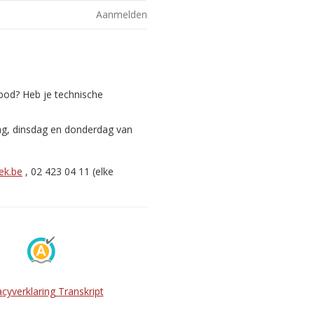
Aanmelden
nbod? Heb je technische
ag, dinsdag en donderdag van
ek.be
, 02 423 04 11 (elke
acyverklaring Transkript