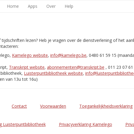
Home
Apps
Over
Help
 tijdschriften lezen? Heb je vragen over de dienstverlening of het aa
tacteren:
elego,
Kamelego website
,
info@kamelego.be
, 0480 61 59 15 (maand
ript,
Transkript website
,
abonnementen@transkript.be
, 011 23 07 61
bibliotheek,
Luisterpuntbibliotheek website
,
info@luisterpuntbibliothe
en van 13u tot 16u)
Contact
Voorwaarden
Toegankelijkheidsverklaring
g Luisterpuntbibliotheek
Privacyverklaring Kamelego
Priv