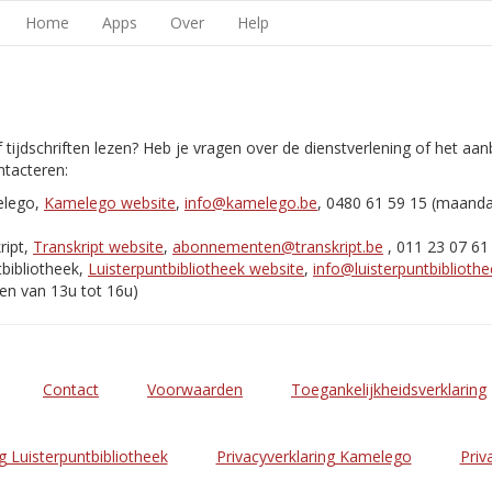
Home
Apps
Over
Help
 tijdschriften lezen? Heb je vragen over de dienstverlening of het aa
tacteren:
elego,
Kamelego website
,
info@kamelego.be
, 0480 61 59 15 (maand
ript,
Transkript website
,
abonnementen@transkript.be
, 011 23 07 61
bibliotheek,
Luisterpuntbibliotheek website
,
info@luisterpuntbibliothe
en van 13u tot 16u)
Contact
Voorwaarden
Toegankelijkheidsverklaring
g Luisterpuntbibliotheek
Privacyverklaring Kamelego
Priv