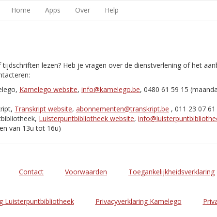
Home
Apps
Over
Help
 tijdschriften lezen? Heb je vragen over de dienstverlening of het aa
tacteren:
elego,
Kamelego website
,
info@kamelego.be
, 0480 61 59 15 (maand
ript,
Transkript website
,
abonnementen@transkript.be
, 011 23 07 61
bibliotheek,
Luisterpuntbibliotheek website
,
info@luisterpuntbibliothe
en van 13u tot 16u)
Contact
Voorwaarden
Toegankelijkheidsverklaring
g Luisterpuntbibliotheek
Privacyverklaring Kamelego
Priv