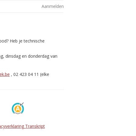
Aanmelden
nbod? Heb je technische
ag, dinsdag en donderdag van
ek.be
, 02 423 04 11 (elke
acyverklaring Transkript