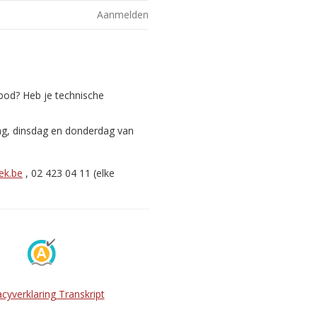
Aanmelden
nbod? Heb je technische
ag, dinsdag en donderdag van
ek.be
, 02 423 04 11 (elke
acyverklaring Transkript