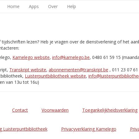
Home
Apps
Over
Help
 tijdschriften lezen? Heb je vragen over de dienstverlening of het aa
tacteren:
elego,
Kamelego website
,
info@kamelego.be
, 0480 61 59 15 (maand
ript,
Transkript website
,
abonnementen@transkript.be
, 011 23 07 61
bibliotheek,
Luisterpuntbibliotheek website
,
info@luisterpuntbibliothe
en van 13u tot 16u)
Contact
Voorwaarden
Toegankelijkheidsverklaring
g Luisterpuntbibliotheek
Privacyverklaring Kamelego
Priv