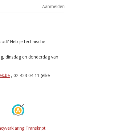
Aanmelden
nbod? Heb je technische
ag, dinsdag en donderdag van
ek.be
, 02 423 04 11 (elke
acyverklaring Transkript